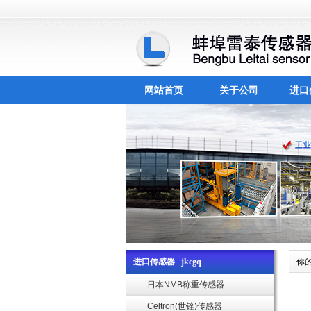
网站首页
关于公司
进口
进口传感器 jkcgq
你
日本NMB称重传感器
Celtron(世铨)传感器