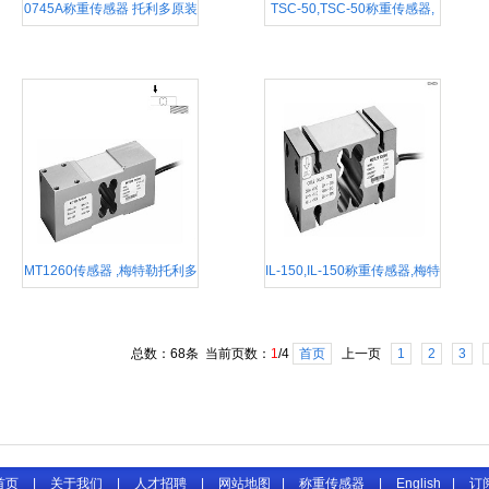
0745A称重传感器 托利多原装
TSC-50,TSC-50称重传感器,
正品
梅特勒托利多TSC-5
MT1260传感器 ,梅特勒托利多
IL-150,IL-150称重传感器,梅特
MT1260-50kg称重
勒托利多IL-15
总数：68条 当前页数：
1
/4
首页
上一页
1
2
3
首页
|
关于我们
|
人才招聘
|
网站地图
|
称重传感器
|
English
|
订