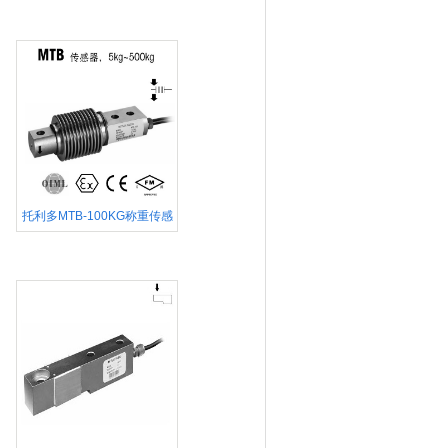
托利多MTB-100KG称重传感
器