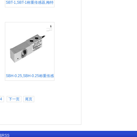
SBT-1,SBT-1称重传感器,梅特
勒托利多SBT-1T传
SBH-0.25,SBH-0.25称重传感
器,梅特勒托利多S
4
下一页
尾页
阅RSS