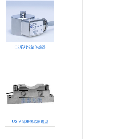
C2系列轮辐传感器
US-V 称重传感器选型