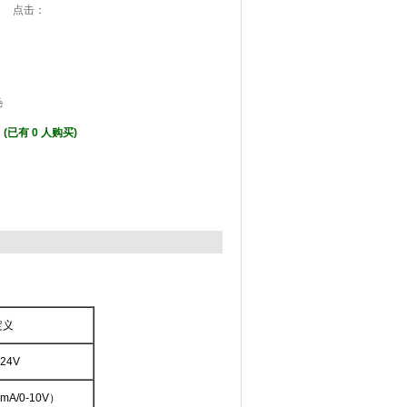
:17 点击：
元
元
(已有 0 人购买)
定义
+24V
0mA/0-10V
）