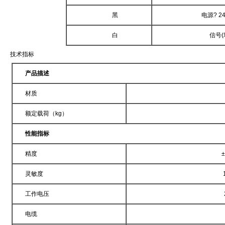
黑
电源
? 2
白
信号
(
技术指标
产品描述
材质
额定载荷（
kg
）
性能指标
精度
±
灵敏度
工作电压
电缆