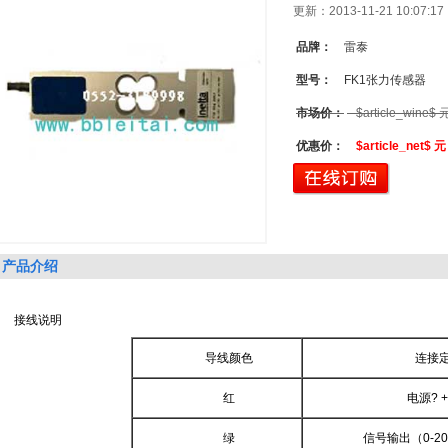
更新：2013-11-21 10:07
品牌：
雷泰
型号：
FK1张力传感器
市场价：
$article_wine$ 
优惠价：
$article_net$ 
产品介绍
接线说明
导线颜色
连接
红
电源
? 
绿
信号输出（
0-2