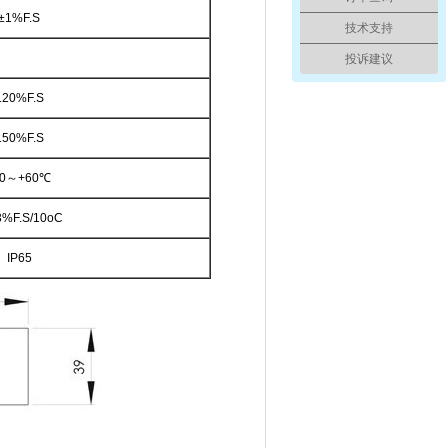
±1%F.S
技术支持
投诉建议
120%F.S
150%F.S
0
～
+60
℃
 3%F.S/10oC
IP65