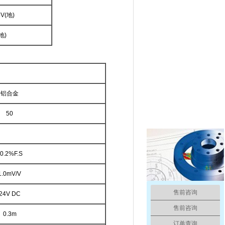
4V(
地
)
地
)
铝合金
50
0.2%F.S
1.0mV/V
售前咨询
24V DC
售前咨询
0.3m
订单查询