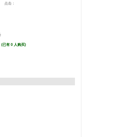
:51 点击：
元
元
(已有 0 人购买)