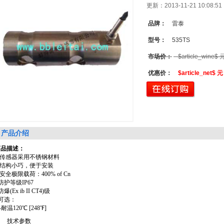
更新：2013-11-21 10:08
品牌：
雷泰
型号：
535TS
市场价：
$article_wine$ 
优惠价：
$article_net$ 
产品介绍
商品描述：
 传感器采用不锈钢材料
 结构小巧，便于安装
 安全极限载荷：
400% of Cn
防护等级
IP67
防爆
(Ex ib II CT4)
级
可选：
-
耐温
120
℃
[248
℉
]
技术参数