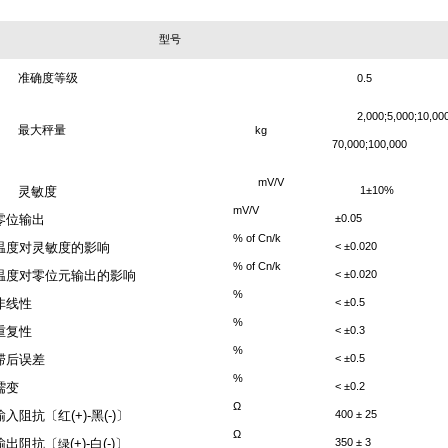
型号
准确度等级
0.5
2,000;5,000;10,000
最大秤量
kg
70,000;100,000
mV/V
灵敏度
1±10%
mV/V
零位输出
±0.05
% of Cn/k
温度对灵敏度的影响
< ±0.020
% of Cn/k
温度对零位元输出的影响
< ±0.020
%
非线性
< ±0.5
%
重复性
< ±0.3
%
滞后误差
< ±0.5
%
蠕变
< ±0.2
Ω
输入阻抗〔红
(+)-
黑
(-)
〕
400 ± 25
Ω
输出阻抗〔
(+)-
白
(-)
〕
350 ± 3
绿