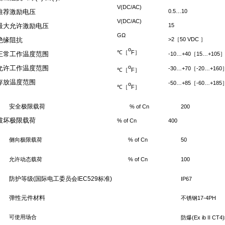
V(DC/AC)
推荐激励电压
0.5…10
V(DC/AC)
最大允许激励电压
15
GΩ
绝缘阻抗
>2
50 VDC
［
］
o
F
℃［
］
正常工作温度范围
-10…+40
15…+105
［
o
允许工作温度范围
-30…+70
-20…+160
［
F
℃［
］
存放温度范围
-50…+85
-60…+185
［
o
F
℃［
］
安全极限载荷
% of Cn
200
破坏极限载荷
% of Cn
400
% of Cn
50
侧向极限载荷
% of Cn
100
允许动态载荷
防护等级
(
国际电工委员会
IEC529
标准
)
IP67
弹性元件材料
17-4PH
不锈钢
可使用场合
(Ex ib II CT4)
防爆